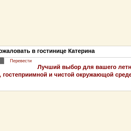
ожаловать в гостинице Катерина
(активная вкладка)
Перевести
е вкладки
Лучший выбор для вашего летн
 гостеприимной и чистой окружающой сред