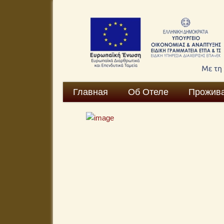
Главная
Об Отеле
Прожив